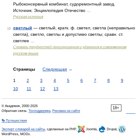
Рыбоконсервный комбинат, судоремонтный завод.
Источник: Энциклопедия Отечество …
Русская история
светлый
— светлый, кратк. ф. светел, светла (неправильно
10
светла), светло, светлы и допустимо светлы; сравн. ст.
светлее …
Словарь трудностей произношения и ударения в современном
русском языке
Страницы
Следующая
→
1
2
3
4
5
6
7
8
9
10
11
12
13
© Академик, 2000-2026
18+
Обратная связь:
Техподдержка
,
Реклама на сайте
👣 Путешествия
Экспорт словарей на сайты
, сделанные на PHP,
Joomla,
Drupal,
WordPress, MODx.