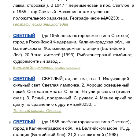
лавка, сторожка ). В 1947 г. переименован в пос. Светлое, а
с 1955 г. гор Светлый. Название штамп условно
положительного характера. Географические&#8230; …
Географическая энциклопедия
СВЕТЛЫЙ
— (до 1955 поселок городского типа Светлое)
7
город в Российской Федерации, Калининградская обл., на
Балтийском м. Железнодорожная станция (Балтийский
Лес). 20,9 тыс. жителей (1993). Рыбоконсервный комбинат,
судоремонтный завод …
Большой Энциклопедический словарь
СВЕТЛЫЙ
— СВЕТЛЫЙ, ая, ое; тел, тла. 1. Излучающий
8
сильный свет. Светлая лампочка. 2. Хорошо освещённый;
яркий. Светлая комната. С. день. На улице светло (в знач.
сказ.). 3. Ясный, прозрачный. С. ручеёк. 4. Менее яркий по
цвету по сравнению с другими,&#8230; …
Толковый словарь Ожегова
СВЕТЛЫЙ
— (до 1955 посёлок городского типа Светлое),
9
город в Калининградской обл., на Балтийском море. Ж. д.
станция (Балтийский Лес). 21,3 тыс. жителей (1998).