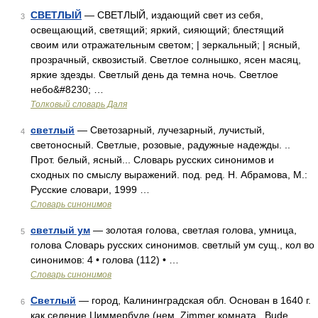
СВЕТЛЫЙ
— СВЕТЛЫЙ, издающий свет из себя,
3
освещающий, светящий; яркий, сияющий; блестящий
своим или отражательным светом; | зеркальный; | ясный,
прозрачный, сквозистый. Светлое солнышко, ясен масяц,
яркие здезды. Светлый день да темна ночь. Светлое
небо&#8230; …
Толковый словарь Даля
светлый
— Светозарный, лучезарный, лучистый,
4
светоносный. Светлые, розовые, радужные надежды. ..
Прот. белый, ясный... Словарь русских синонимов и
сходных по смыслу выражений. под. ред. Н. Абрамова, М.:
Русские словари, 1999 …
Словарь синонимов
светлый ум
— золотая голова, светлая голова, умница,
5
голова Словарь русских синонимов. светлый ум сущ., кол во
синонимов: 4 • голова (112) • …
Словарь синонимов
Светлый
— город, Калининградская обл. Основан в 1640 г.
6
как селение Циммербуде (нем. Zimmer комната , Bude